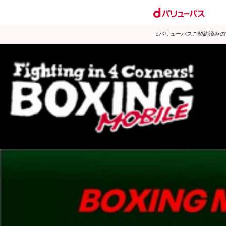
dバリューパスご契約済み
試合日程
試合結果
ランキング
練習動画
2014年4月のニュース
▶
新着
KO KiNG
ダイエット
女子情報
rscproducts