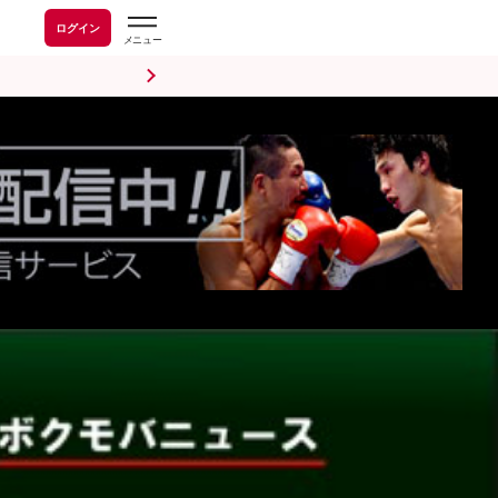
ログイン
前日計量・調印式
試合後会見
海外情報
五輪情報