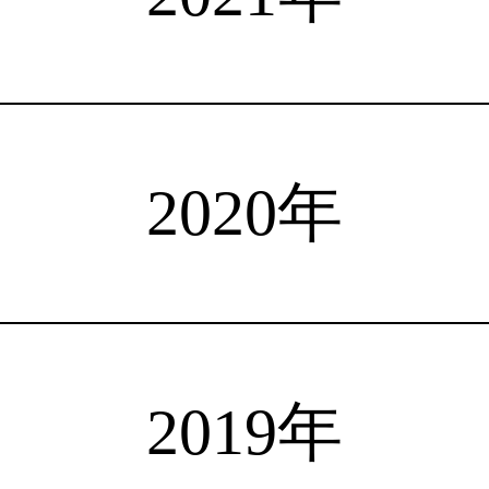
注目選手
海外情報
占い