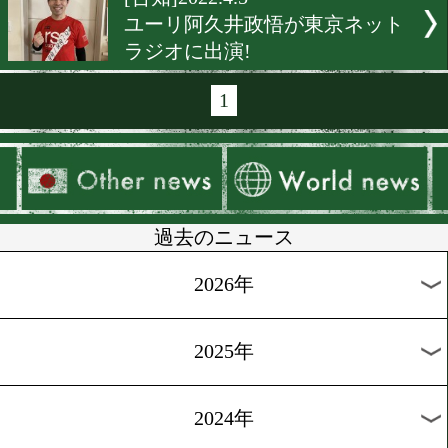
[rscproducts]2022.5.19
rscproducts 15周年記念イ
開催!
[告知]2022.5.7
福田直樹氏が東京ネットラ
に出演!
[rsc]2022.5.6
rscイベント! 初日のゲスト
山佳菜子!
[RSC]2022.5.5
rscproductsが15周年イベ
開催