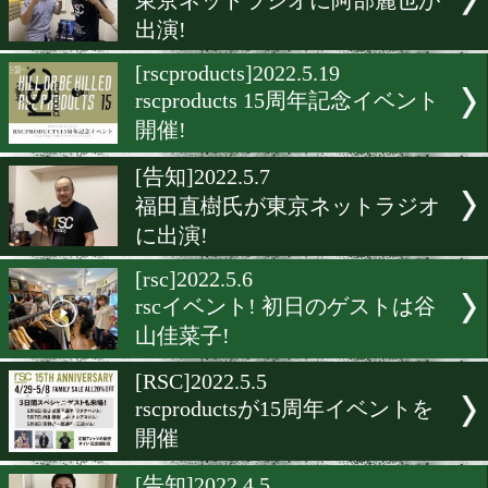
東京ネットラジオに武市晃
レーナーが出演
[告知]2022.8.4
東京ネットラジオに堤聖也
演
[rsc]2022.6.19
田中恒成×rscproductsコラ
ャツが完成
[告知]2022.6.9
東京ネットラジオに阿部麗
出演!