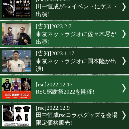
▶
新着
KO KiNG
ダイエット
女子情報
rscproduct
[rsc]2023.2.23
田中恒成がrscイベントに
出演!
[告知]2023.2.7
東京ネットラジオに佐々木
出演!
[告知]2023.1.17
東京ネットラジオに国本陸
演!
[rsc]2022.12.17