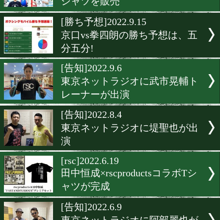
田中恒成とロマゴンがスパ
ング
[告知]2022.10.4
今月の東京ネットラジオは
ミツロ!
[rsc]2022.9.25
rscproductsが袴田巌チャリ
シャツを販売
[勝ち予想]2022.9.15
京口vs拳四朗の勝ち予想は
分五分!
[告知]2022.9.6