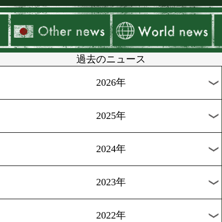
▶
新着
KO KiNG
ダイエット
女子情報
rscproduct
過去のニュース
2026年
2025年