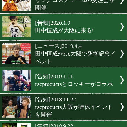
rsc東京店が土日限定で営
開!
[告知]2020.6.21
ジアクロとrsc productsが
Tシャツを発売
[告知]2020.4.10
お家でシャドーやろうぜ!
[告知]2020.2.13
リングコスチュームの受注
開催