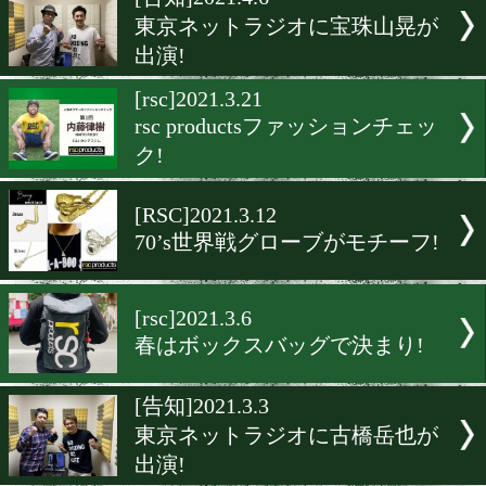
▶
新着
KO KiNG
ダイエット
女子情報
rscproduct
[告知]2021.4.6
東京ネットラジオに宝珠山
出演!
[rsc]2021.3.21
rsc productsファッション
ク!
[RSC]2021.3.12
70’s世界戦グローブがモチ
[rsc]2021.3.6