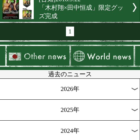
[告知]2020.1.9
田中恒成が大阪に来る!
[ニュース]2019.4.4
田中恒成がrsc大阪で防衛
ベント
[告知]2019.1.11
rscproductsとロッキーがコ
[告知]2018.11.22
rscproducts大阪が連休イベ
を開催