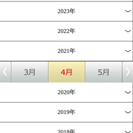
[告知]2018.9.22
「木村翔×田中恒成」限定
ズ完成
1
過去のニュース
2026年
2025年