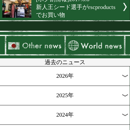
[ニュース]2017.9.4
「あゝ荒野」x rscproduct
イベント
[rscproducts ]2017.8.18
丸田陽七太(森岡) x rscproduc
[独占インタビュー]2017.8.7
目力のスゴイ中量級期待の
[入場曲]2017.7.21
京口紘人に7人の援軍!champ
road