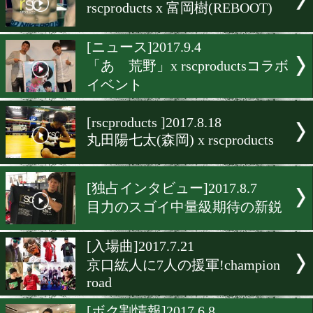
rscproducts大阪一日店長に
恒成!
[独占インタビュー]2017.11.
rscproducts が井上孝志ト
ーを直撃
[ニュース]2017.11.24
rscproducts 東京1日店長
原弘晶!
[6pack]2017.11.10
rscproducts x 富岡樹(REBOO