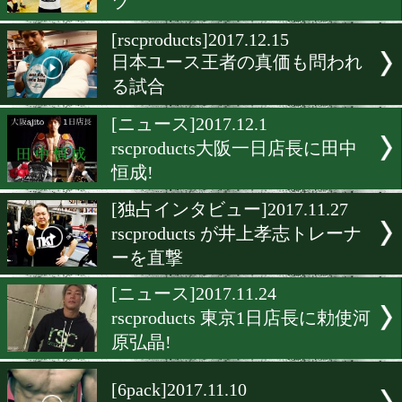
[rsc]2018.2.11
東京店で田口のトークショ
[rscインタビュー]2018.1.11
直撃!藤原俊志トレーナー編
[rscproducts]2017.12.23
木村翔とrscproductsの限定
ツ
[rscproducts]2017.12.15
日本ユース王者の真価も問
る試合
[ニュース]2017.12.1