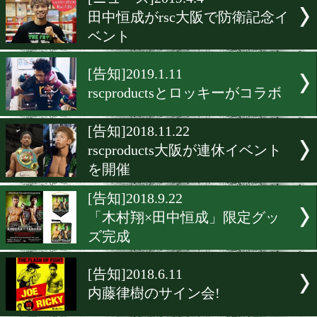
▶
新着
KO KiNG
ダイエット
女子情報
rscproduct
[ニュース]2019.4.4
田中恒成がrsc大阪で防衛
ベント
[告知]2019.1.11
rscproductsとロッキーがコ
[告知]2018.11.22
rscproducts大阪が連休イベ
を開催
[告知]2018.9.22