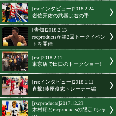
「木村翔×田中恒成」限定
ズ完成
[告知]2018.6.11
内藤律樹のサイン会!
[rscインタビュー]2018.2.24
岩佐亮佑の武器は右の手
[告知]2018.2.13
rscproductsが第2回トーク
トを開催