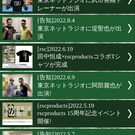
今月の東京ネットラジオは
ミツロ!
[rsc]2022.9.25
rscproductsが袴田巌チャリ
シャツを販売
[勝ち予想]2022.9.15
京口vs拳四朗の勝ち予想は
分五分!
[告知]2022.9.6
東京ネットラジオに武市晃
レーナーが出演