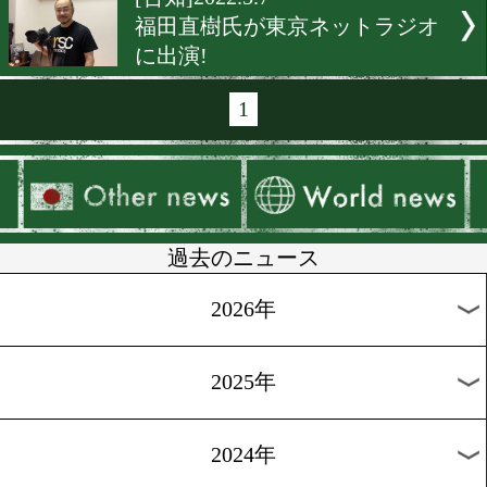
[告知]2022.8.4
東京ネットラジオに堤聖也
演
[rsc]2022.6.19
田中恒成×rscproductsコラ
ャツが完成
[告知]2022.6.9
東京ネットラジオに阿部麗
出演!
[rscproducts]2022.5.19
rscproducts 15周年記念イ
開催!