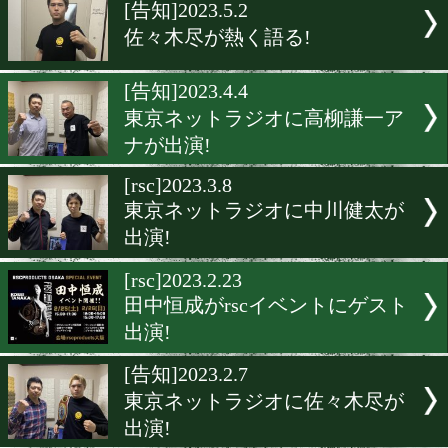
▶
新着
KO KiNG
ダイエット
女子情報
rscproduct
[告知]2023.5.2
佐々木尽が熱く語る!
[告知]2023.4.4
東京ネットラジオに高柳謙
ナが出演!
[rsc]2023.3.8
東京ネットラジオに中川健
出演!
[rsc]2023.2.23