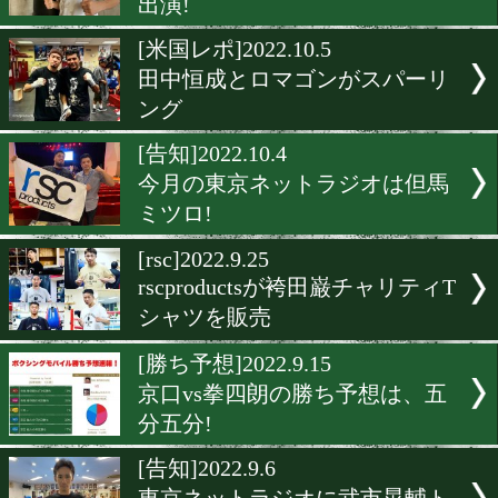
田中恒成rscコラボグッズ
限定価格販売!
[告知]2022.12.6
今月の東京ネットラジオは
修一郎!
[告知]2022.11.4
東京ネットラジオ! 坂晃典
出演!
[米国レポ]2022.10.5
田中恒成とロマゴンがスパ
ング
[告知]2022.10.4