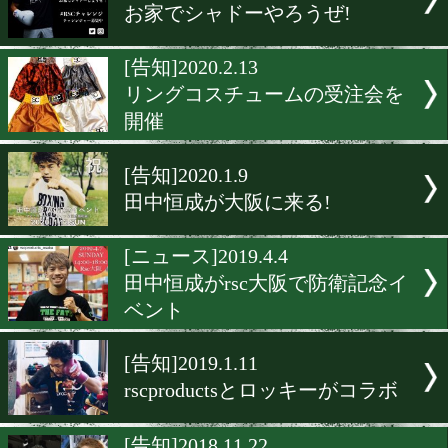
永田大士が東京ネットラジ
出演!
[rsc products]2020.6.26
rsc東京店が土日限定で営
開!
[告知]2020.6.21
ジアクロとrsc productsが
Tシャツを発売
[告知]2020.4.10
お家でシャドーやろうぜ!