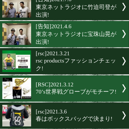
▶
新着
KO KiNG
ダイエット
女子情報
rscproduct
[告知]2021.7.6
東京ネットラジオに竹迫司
出演!
[告知]2021.4.6
東京ネットラジオに宝珠山
出演!
[rsc]2021.3.21
rsc productsファッション
ク!
[RSC]2021.3.12