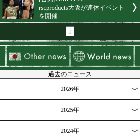
[告知]2020.2.13
リングコスチュームの受注
開催
[告知]2020.1.9
田中恒成が大阪に来る!
[ニュース]2019.4.4
田中恒成がrsc大阪で防衛
ベント
[告知]2019.1.11
rscproductsとロッキーがコ