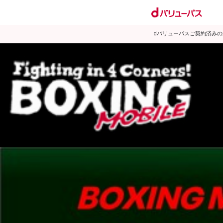
dバリューパスご契約済み
試合日程
試合結果
ランキング
練習動画
2013年3月のニュース
▶
新着
KO KiNG
ダイエット
女子情報
rscproducts