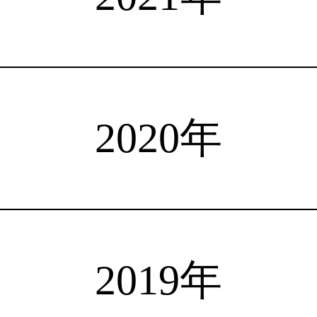
注目選手
海外情報
占い