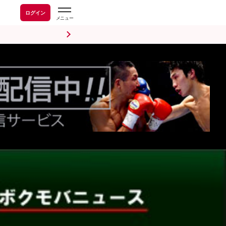
ログイン
前日計量・調印式
試合後会見
海外情報
五輪情報