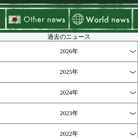
▶
新着
KO KiNG
ダイエット
女子情報
rscproduct
過去のニュース
2026年
2025年