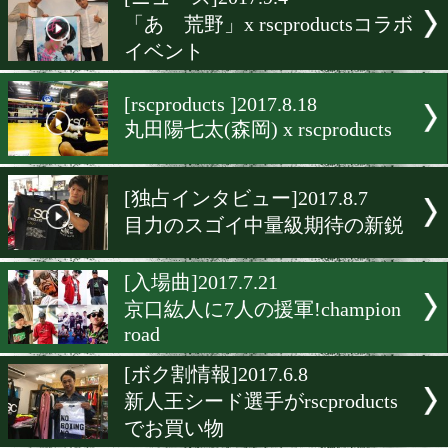
▶
新着
KO KiNG
ダイエット
女子情報
rscproduct
[ニュース]2017.9.4
「あゝ荒野」x rscproduct
イベント
[rscproducts ]2017.8.18
丸田陽七太(森岡) x rscproduc
[独占インタビュー]2017.8.7
目力のスゴイ中量級期待の
[入場曲]2017.7.21