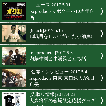
京口紘人に7人の援軍!champ
road
[ボク割情報]2017.6.8
新人王シード選手がrscproduc
でお買い物
[ニュース]2017.5.31
rscproducts x ボクモバ10
画
[6pack]2017.5.15
10戦目をTKOで飾った小浦