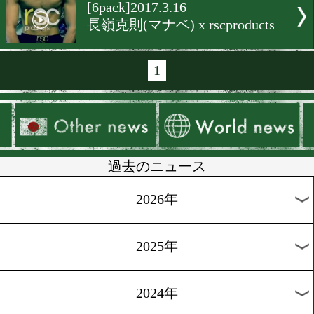
[6pack]2017.3.30
rscproducts x 渡部大介(ワ
[ニュース]2017.3.27
そろそろ田中恒成の動向に
[告知]2017.3.25
rscproducts 名古屋限定シ
へGO!
[6pack]2017.3.23
勅使河原弘晶(輪島功一S) x
rscproducts