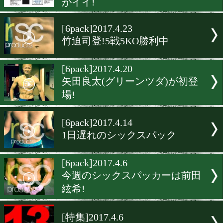
[rscproducts ]2017.5.6
内藤律樹と小浦翼と立ち話
[公開インタビュー]2017.5.4
rscproducts 東京!京口紘人
店長
[先取り情報]2017.4.23
大森将平の会場限定応援グ
がイイ!
[6pack]2017.4.23
竹迫司登!5戦5KO勝利中
[6pack]2017.4.20