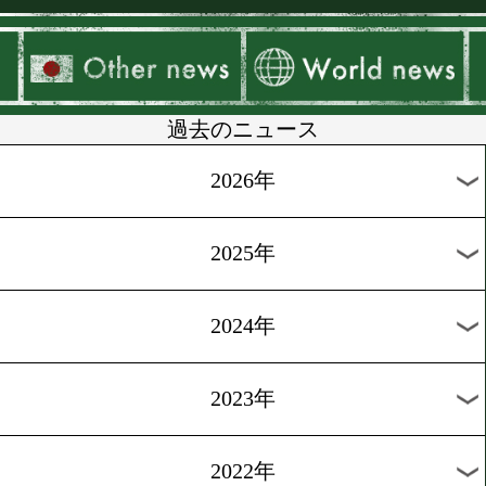
▶
新着
KO KiNG
ダイエット
女子情報
rscproduct
過去のニュース
2026年
2025年