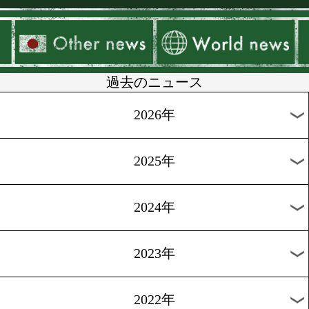
▶
新着
KO KiNG
ダイエット
女子情報
rscproduct
過去のニュース
2026年
2025年