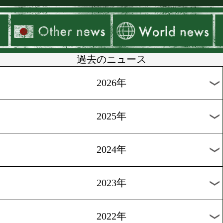
▶
新着
KO KiNG
ダイエット
女子情報
rscproduct
過去のニュース
2026年
2025年