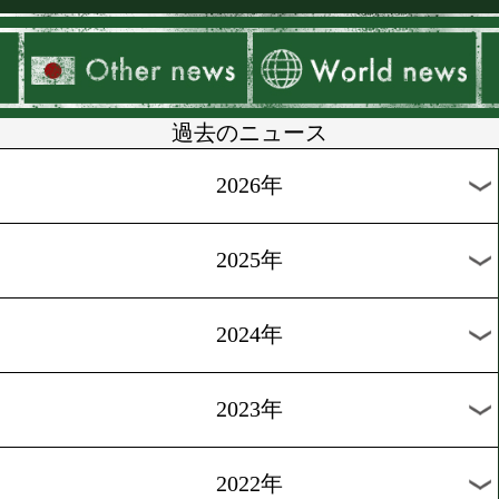
▶
新着
KO KiNG
ダイエット
女子情報
rscproduct
過去のニュース
2026年
2025年