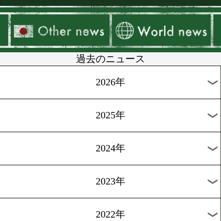
▶
新着
KO KiNG
ダイエット
女子情報
rscproduct
過去のニュース
2026年
2025年