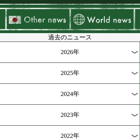
▶
新着
KO KiNG
ダイエット
女子情報
rscproduct
過去のニュース
2026年
2025年