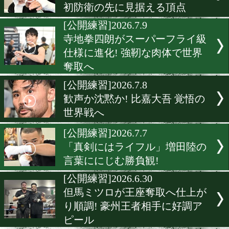
エリック・バディージョが
ッチ披露! 岩田翔吉戦へ不
な一面
[公開練習]2026.7.10
岩田翔吉が描く世界戦の続
初防衛の先に見据える頂点
[公開練習]2026.7.9
寺地拳四朗がスーパーフラ
仕様に進化! 強靭な肉体で
奪取へ
[公開練習]2026.7.8
歓声か沈黙か! 比嘉大吾 覚