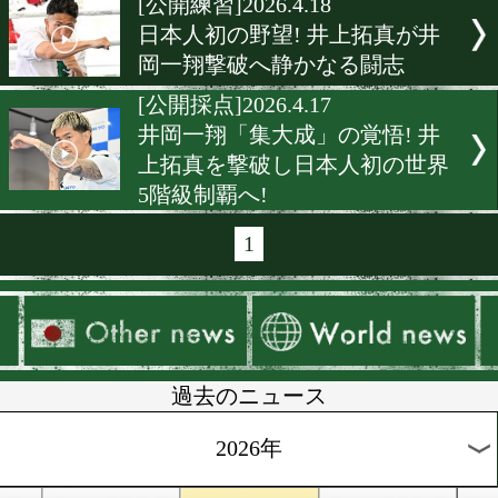
矢吹正道が沖縄で追い込み
2度目防衛へ勝つ準備!
[合宿]2026.4.25
亀田和毅とキッズが走り込
[公開練習]2026.4.23
「95%見えた」を打ち砕け!
潤人が井上尚弥攻略へ!
[公開練習]2026.4.20
史上最大決戦へ隠し事なし!
上尚弥が180人の前で圧巻
ォーマンス!