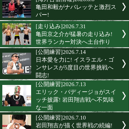
▶
新着
KO KiNG
ダイエット
女子情報
rscproduct
[海外合宿情報]2026.8.8
亀田和毅がナバレッテと激
パー!
[走り込み]2026.7.31
亀田京之介が猛暑の走り込
世界ランカー対決へ土台作
[公開練習]2026.7.14
日本愛を力に! イスラエル
ンサレスが5度目の世界挑
闘志!
[公開練習]2026.7.13