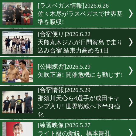
世界戦へ
[公開練習]2026.7.7
「真剣にはライフル」増田
言葉ににじむ勝負観!
[公開練習]2026.6.30
但馬ミツロが王座奪取へ仕
り順調! 豪州王者相手に好
ピール
[ラスベガス情報]2026.6.26
佐々木尽がラスベガスで世
準を吸収!
[合宿便り]2026.6.22
天熊丸木ジムが日間賀島で