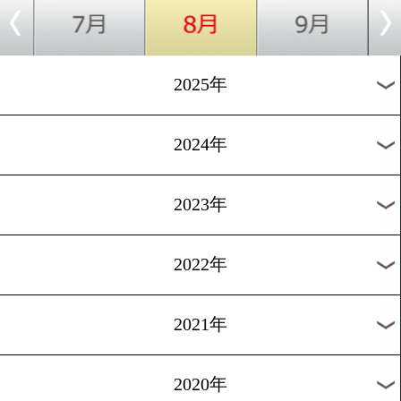
[公開練習]2026.4.18
日本人初の野望! 井上拓真
岡一翔撃破へ静かなる闘志
[公開採点]2026.4.17
井岡一翔「集大成」の覚悟!
上拓真を撃破し日本人初の
5階級制覇へ!
1
過去のニュース