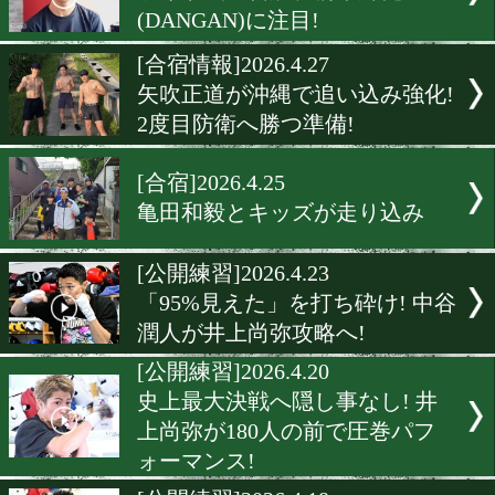
込み合宿 結束力高める1日
[公開練習]2026.5.29
矢吹正道! 開催危機にも動じ
[合宿情報]2026.5.29
那須川天心ら4選手が成田
ンプ入り! 世界戦線へ下半
化
[練習映像]2026.5.27
ライト級の新鋭、橋本舞孔
(DANGAN)に注目!
[合宿情報]2026.4.27