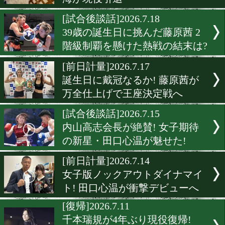
和田まどかが世界挑戦権獲
決戦の地ニュージーランド
発
[引退]2026.7.22
元WBC女子世界暫定王者・
海が現役引退
[試合後談話]2026.7.18
39歳の誕生日に挑んだ藤原茜
階級制覇を懸けた熱戦の結
[前日計量]2026.7.17
誕生日に戴冠なるか! 藤原
万全仕上げで王座決定戦へ