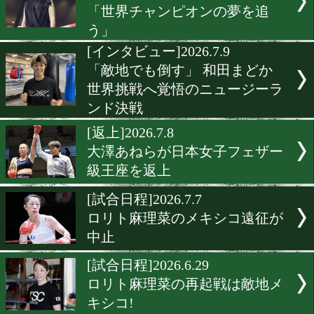
[試合後談話]2026.7.15
内山高志会長が絶賛! 女子
の新星・田口心温が魅せた!
[前日計量]2026.7.14
女子版ノックアウトダイナ
ト! 田口心温が衝撃デビュ
[復帰]2026.7.11
千本瑞規が4年ぶり現役復帰
「世界チャンピオンの夢を
う」
[インタビュー]2026.7.9
「敵地でも倒す」 和田まど
世界挑戦へ覚悟のニュージ