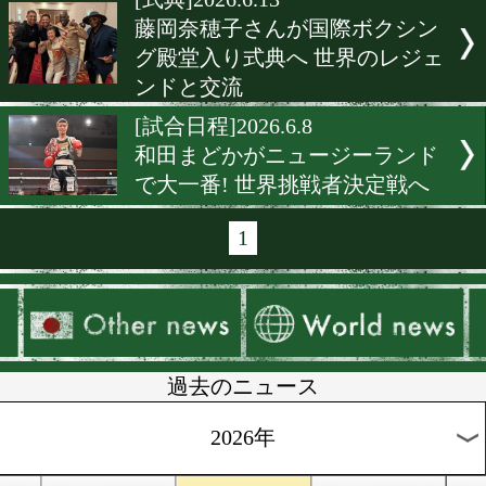
ト級戦で示した現在地
[記者会見]2026.6.23
アジア人女子初の快挙! 藤
穂子が殿堂入り会見で語っ
点
[帰国会見]2026.6.18
ブーイングも砂嵐も力に! 7
防衛の晝田瑞希が見据える
戦
[セレモニー]2026.6.15
藤岡奈穂子さんが国際ボク
グ殿堂式典に出席 祝福の声
まれる