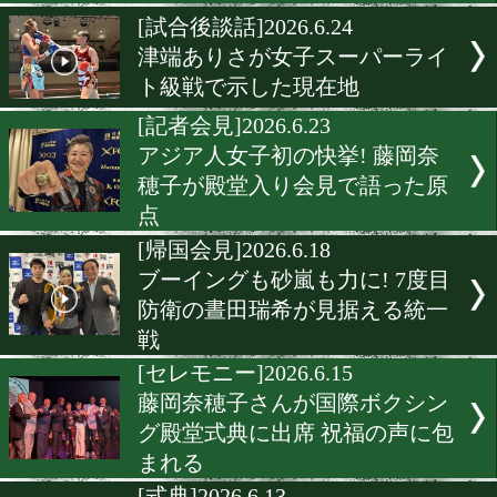
ンド決戦
[返上]2026.7.8
大澤あねらが日本女子フェ
級王座を返上
[試合日程]2026.7.7
ロリト麻理菜のメキシコ遠
中止
[試合日程]2026.6.29
ロリト麻理菜の再起戦は敵
キシコ!
[試合後談話]2026.6.24
津端ありさが女子スーパー