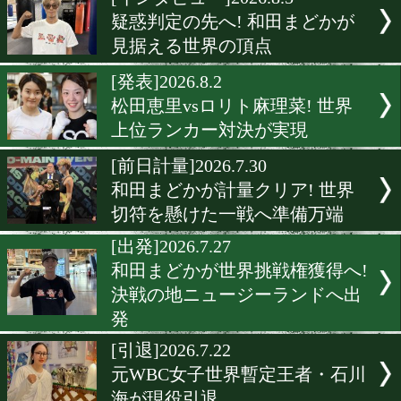
▶
新着
KO KiNG
ダイエット
女子情報
rscproduct
[インタビュー]2026.8.5
疑惑判定の先へ! 和田まど
見据える世界の頂点
[発表]2026.8.2
松田恵里vsロリト麻理菜! 
上位ランカー対決が実現
[前日計量]2026.7.30
和田まどかが計量クリア! 
切符を懸けた一戦へ準備万
[出発]2026.7.27