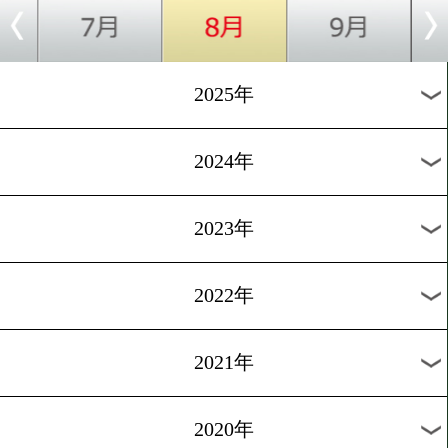
[式典]2026.6.13
藤岡奈穂子さんが国際ボク
グ殿堂入り式典へ 世界のレ
ンドと交流
[試合日程]2026.6.8
和田まどかがニュージーラ
で大一番! 世界挑戦者決定
1
過去のニュース