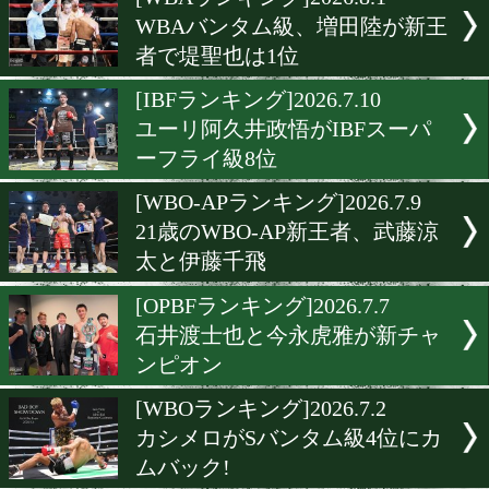
▶
新着
KO KiNG
ダイエット
女子情報
rscproduct
[WBAランキング]2026.8.1
WBAバンタム級、増田陸
者で堤聖也は1位
[IBFランキング]2026.7.10
ユーリ阿久井政悟がIBFス
ーフライ級8位
[WBO-APランキング]2026.7
21歳のWBO-AP新王者、武
太と伊藤千飛
[OPBFランキング]2026.7.7