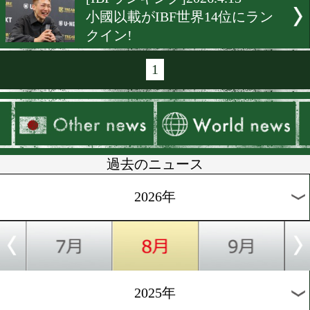
[WBCランキング]2026.5.7
WBCスーパーバンタム級1
中谷潤人のまま
[WBOランキング]2026.5.4
WBO6位に小國以載がラン
ン!
[WBAランキング]2026.5.1
小國以載がWBA世界11位
クイン
[日本ランキング]2026.4.28
3人の日本チャンピオンが誕