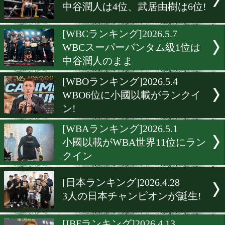
11年5ヶ月ぶりに勝った渡
行が10位にランクイン
[OPBFランキング]2026.5.11
佐々木尽がOPBF王者に返
き!
[WBO-APランキング]2026.5.
WBO-APランキング更新。
俊平が新チャンピオンに輝
[IBFランキング]2026.5.10
中谷潤人は4位、武居由樹は