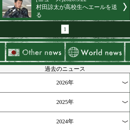
[五輪版]2020.7.9
日本ボクシング連盟が練習
を寄付
[連盟]2020.6.6
全日本選手権を11月に開催!
[アンケート]2020.5.26
ジム関係者にもぜひ協力を!
[オンライン講義]2020.5.23
「プレッシャーに勝つ」山
介特別講師