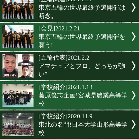
▶
新着
KO KiNG
ダイエット
女子情報
rscproduct
[五輪関連]2021.2.27
東京五輪の世界最終予選開
断念。
[会見]2021.2.21
東京五輪の世界最終予選開
願う!
[五輪代表]2021.2.2
アマチュアとプロ、どっち
い?
[学校紹介]2021.1.13