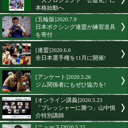
山籠もりの女子日本代表が
ライン取材
[東京五輪]2020.7.21
全日本代表が再始動で低酸
レーニング合宿
[東京五輪]2020.7.19
アマ連の内田会長が続投へ
[東京五輪]2020.7.11
一大プロジェクト「公益化
本格始動へ