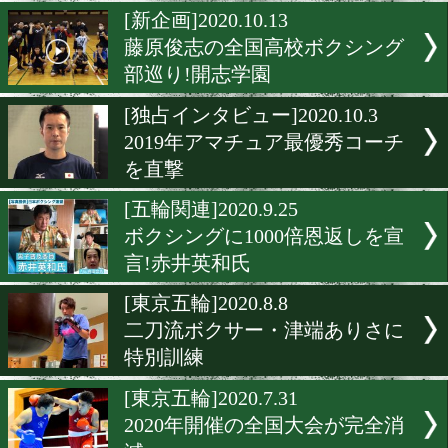
藤原俊志企画!宮城県農業
校
[学校紹介]2020.11.9
東北の名門!日本大学山形
校
[新企画]2020.10.13
藤原俊志の全国高校ボクシ
部巡り!開志学園
[独占インタビュー]2020.10.
2019年アマチュア最優秀コ
を直撃
[五輪関連]2020.9.25