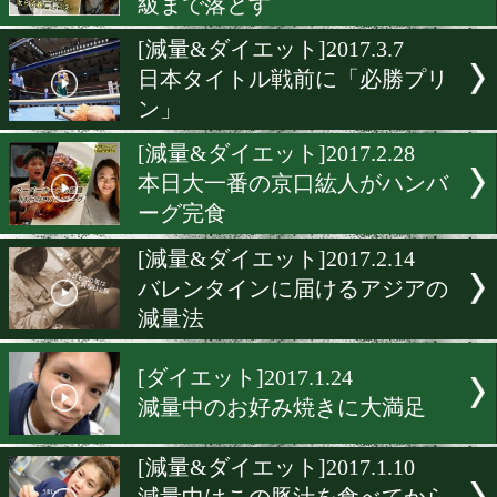
勝率UPで話題の減量講座(
半・再放送)
[減量&ダイエット]2017.4.4
勝率UPで話題の減量講座(
半・再放送)
[減量&ダイエット]2017.3.2
ボリューム感ある食事で最
級まで落とす
[減量&ダイエット]2017.3.7
日本タイトル戦前に「必勝
ン」
[減量&ダイエット]2017.2.2