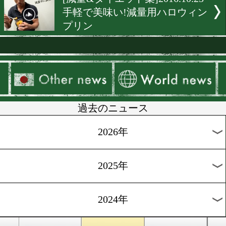
[減量&ダイエット]2016.12.2
おからとパクチーで減量中
リクリ!
[スゴ得限定]2016.12.6
ピリ辛アジアン料理を食べ
量しよう
[減量&ダイエット]2016.11.2
減量の秘訣はストレス解消
褒美”
[減量&ダイエット集]2016.11
減量用特製シチューで身体
めよう!