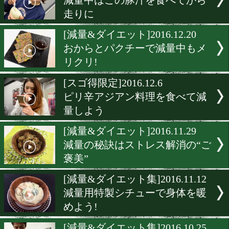
本日大一番の京口紘人がハ
ーグ完食
[減量&ダイエット]2017.2.1
バレンタインに届けるアジ
減量法
[ダイエット]2017.1.24
減量中のお好み焼きに大満
[減量&ダイエット]2017.1.1
減量中はこの豚汁を食べて
走りに