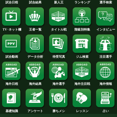
試食した渡部大介の試合結果
太らないクリスマス料理動画
試合日程
試合結果
新人王
ランキング
階級別特集
王者一覧
タイトル戦
TV･ネット欄