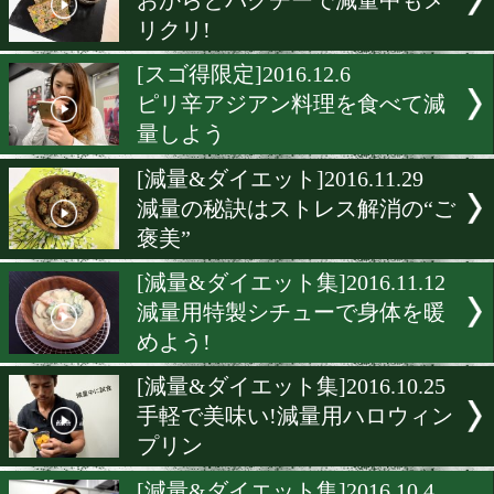
バレンタインに届けるアジ
減量法
[ダイエット]2017.1.24
減量中のお好み焼きに大満
[減量&ダイエット]2017.1.1
減量中はこの豚汁を食べて
走りに
[減量&ダイエット]2016.12.2
おからとパクチーで減量中
リクリ!