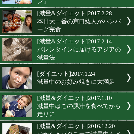
勝率UPで話題の減量講座(
半・再放送)
[減量&ダイエット]2017.3.2
ボリューム感ある食事で最
級まで落とす
[減量&ダイエット]2017.3.7
日本タイトル戦前に「必勝
ン」
[減量&ダイエット]2017.2.2
本日大一番の京口紘人がハ
ーグ完食
[減量&ダイエット]2017.2.1