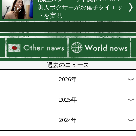
[スゴ得限定]2016.12.6
ピリ辛アジアン料理を食べ
量しよう
[減量&ダイエット]2016.11.2
減量の秘訣はストレス解消
褒美”
[減量&ダイエット集]2016.11
減量用特製シチューで身体
めよう!
[減量&ダイエット集]2016.10
手軽で美味い!減量用ハロ
プリン