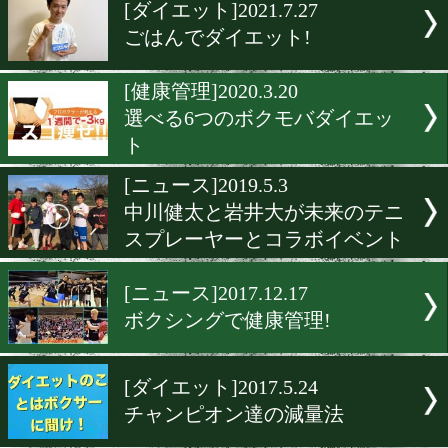
▶
新着
KO KiNG
ダイエット
女子情報
rscproduct
[ダイエット]2021.7.27
ごはんでダイエット!
[健康管理]2020.3.20
選べる6つのボクモバダイ
ト
[ニュース]2019.5.3
中川健太と岩井大が未来の
スプレーヤーとコラボイベ
[ニュース]2017.12.17