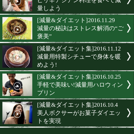
[ダイエット]2017.1.24
減量中のお好み焼きに大満
[減量&ダイエット]2017.1.1
減量中はこの豚汁を食べて
走りに
[減量&ダイエット]2016.12.2
おからとパクチーで減量中
リクリ!
[スゴ得限定]2016.12.6
ピリ辛アジアン料理を食べ
量しよう