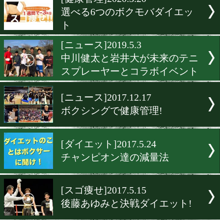
▶
新着
KO KiNG
ダイエット
女子情報
rscproduct
[健康管理]2020.3.20
選べる6つのボクモバダイ
ト
[ニュース]2019.5.3
中川健太と岩井大が未来の
スプレーヤーとコラボイベ
[ニュース]2017.12.17
ボクシングで健康管理!
[ダイエット]2017.5.24