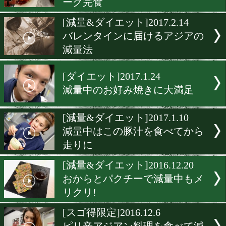
ボリューム感ある食事で最
級まで落とす
[減量&ダイエット]2017.3.7
日本タイトル戦前に「必勝
ン」
[減量&ダイエット]2017.2.2
本日大一番の京口紘人がハ
ーグ完食
[減量&ダイエット]2017.2.1
バレンタインに届けるアジ
減量法