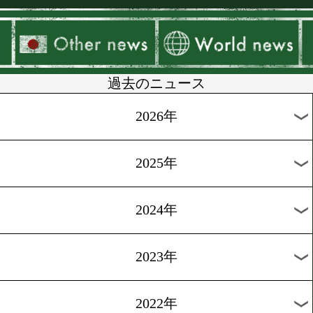
[減量&ダイエット]2016.11.2
減量の秘訣はストレス解消
褒美”
[減量&ダイエット集]2016.11
減量用特製シチューで身体
めよう!
[減量&ダイエット集]2016.10
手軽で美味い!減量用ハロ
プリン
[減量&ダイエット集]2016.10
美人ボクサーがお菓子ダイ
トを実現