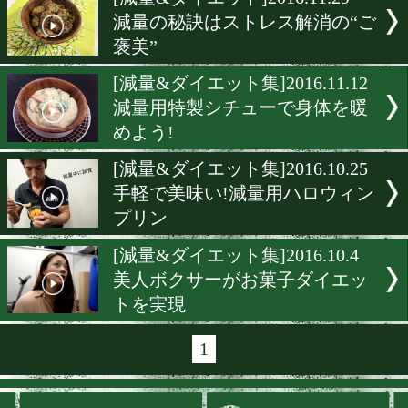
▶
新着
KO KiNG
ダイエット
女子情報
rscproduct
[減量&ダイエット]2016.11.2
減量の秘訣はストレス解消
褒美”
[減量&ダイエット集]2016.11
減量用特製シチューで身体
めよう!
[減量&ダイエット集]2016.10
手軽で美味い!減量用ハロ
プリン
[減量&ダイエット集]2016.10