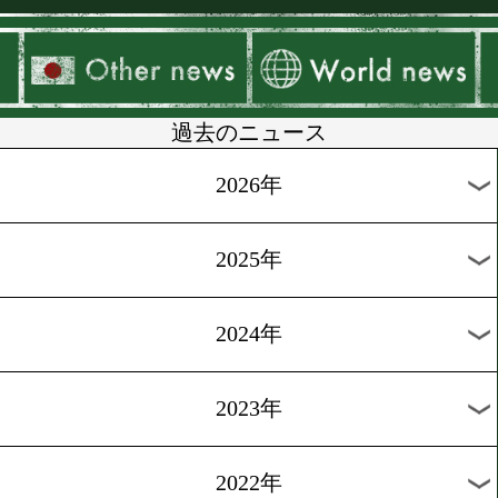
▶
新着
KO KiNG
ダイエット
女子情報
rscproduct
過去のニュース
2026年
2025年