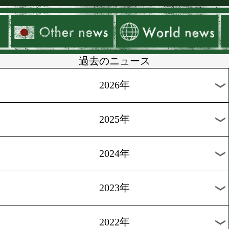
▶
新着
KO KiNG
ダイエット
女子情報
rscproduct
過去のニュース
2026年
2025年