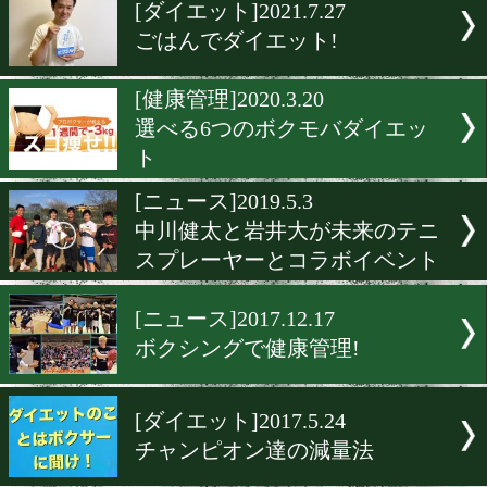
▶
新着
KO KiNG
ダイエット
女子情報
rscproduct
[ダイエット]2021.7.27
ごはんでダイエット!
[健康管理]2020.3.20
選べる6つのボクモバダイ
ト
[ニュース]2019.5.3
中川健太と岩井大が未来の
スプレーヤーとコラボイベ
[ニュース]2017.12.17