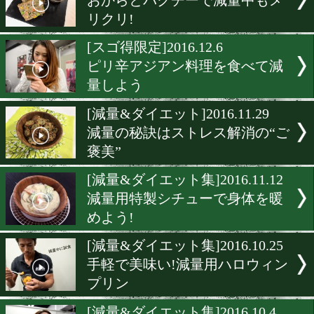
バレンタインに届けるアジ
減量法
[ダイエット]2017.1.24
減量中のお好み焼きに大満
[減量&ダイエット]2017.1.1
減量中はこの豚汁を食べて
走りに
[減量&ダイエット]2016.12.2
おからとパクチーで減量中
リクリ!