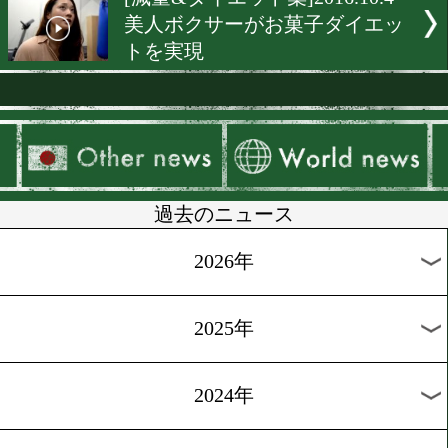
[スゴ得限定]2016.12.6
ピリ辛アジアン料理を食べ
量しよう
[減量&ダイエット]2016.11.2
減量の秘訣はストレス解消
褒美”
[減量&ダイエット集]2016.11
減量用特製シチューで身体
めよう!
[減量&ダイエット集]2016.10
手軽で美味い!減量用ハロ
プリン