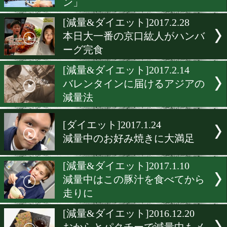
勝率UPで話題の減量講座(
半・再放送)
[減量&ダイエット]2017.3.2
ボリューム感ある食事で最
級まで落とす
[減量&ダイエット]2017.3.7
日本タイトル戦前に「必勝
ン」
[減量&ダイエット]2017.2.2
本日大一番の京口紘人がハ
ーグ完食
[減量&ダイエット]2017.2.1