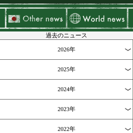
▶
新着
KO KiNG
ダイエット
女子情報
rscproduct
過去のニュース
2026年
2025年