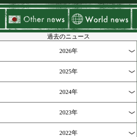
▶
新着
KO KiNG
ダイエット
女子情報
rscproduct
過去のニュース
2026年
2025年