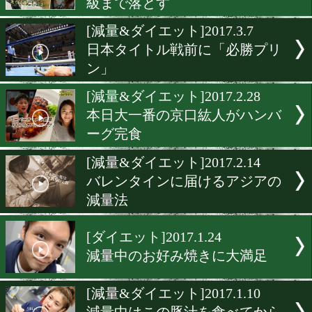
勝率UPで話題の減量講座(
半・再放送)
[減量&ダイエット]2017.4.4
勝率UPで話題の減量講座(
半・再放送)
[減量&ダイエット]2017.3.2
ボリューム感ある食事で最
級まで落とす
[減量&ダイエット]2017.3.7
日本タイトル戦前に「必勝
ン」
[減量&ダイエット]2017.2.2