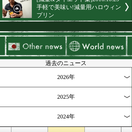
[減量&ダイエット]2016.12.2
おからとパクチーで減量中
リクリ!
[スゴ得限定]2016.12.6
ピリ辛アジアン料理を食べ
量しよう
[減量&ダイエット]2016.11.2
減量の秘訣はストレス解消
褒美”
[減量&ダイエット集]2016.11
減量用特製シチューで身体
めよう!