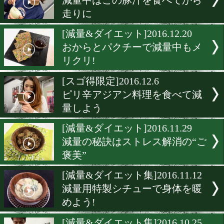
本日大一番の京口紘人がハ
ーグ完食
[減量&ダイエット]2017.2.1
バレンタインに届けるアジ
減量法
[ダイエット]2017.1.24
減量中のお好み焼きに大満
[減量&ダイエット]2017.1.1
減量中はこの豚汁を食べて
走りに