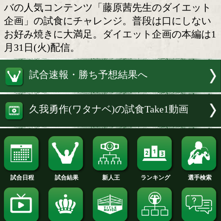
久我勇作(ワタナベ)
2月4日(土)に後楽園ホールで開催され
スーパーバンタム級タイトルマッチで、
ピオン石本康隆(帝拳)に挑戦する日本ラ
グ1位の久我勇作(ワタナベ)が、スゴ得
バの人気コンテンツ「藤原茜先生のダイ
企画」の試食にチャレンジ。普段は口に
お好み焼きに大満足。ダイエット企画の
月31日(火)配信。
試合速報・勝ち予想結果へ