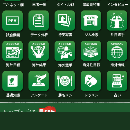
久我勇作(ワタナベ)の試食Take1動
試合日程
試合結果
新人王
ランキング
階級別特集
王者一覧
タイトル戦
TV･ネット欄
待受写真
ジム検索
データ分析
試合動画