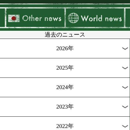
▶
新着
KO KiNG
ダイエット
女子情報
rscproduct
過去のニュース
2026年
2025年