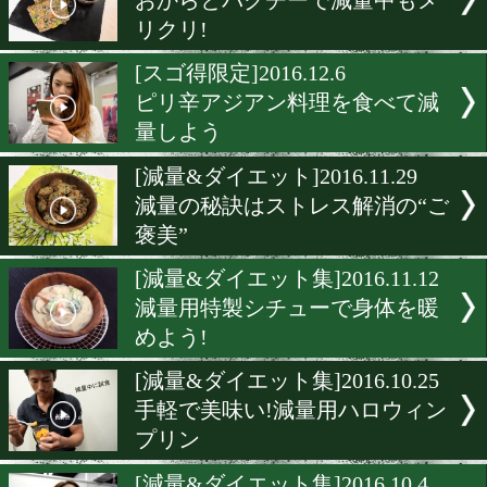
バレンタインに届けるアジ
減量法
[ダイエット]2017.1.24
減量中のお好み焼きに大満
[減量&ダイエット]2017.1.1
減量中はこの豚汁を食べて
走りに
[減量&ダイエット]2016.12.2
おからとパクチーで減量中
リクリ!