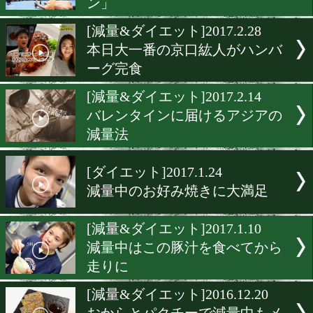
勝率UPで話題の減量講座(
半・再放送)
[減量&ダイエット]2017.3.2
ボリューム感ある食事で最
級まで落とす
[減量&ダイエット]2017.3.7
日本タイトル戦前に「必勝
ン」
[減量&ダイエット]2017.2.2
本日大一番の京口紘人がハ
ーグ完食
[減量&ダイエット]2017.2.1