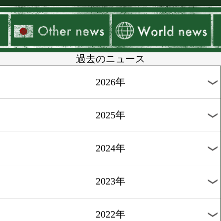
▶
新着
KO KiNG
ダイエット
女子情報
rscproduct
過去のニュース
2026年
2025年