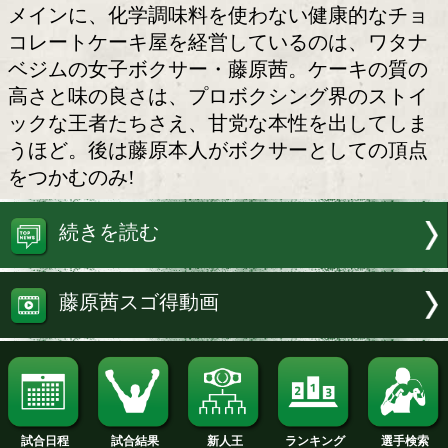
藤原茜
秋はボクサーにとって大変な季節。試
けて減量しなければならないのに、食欲
る美味しい料理がほうぼうから誘惑をし
す。そんな自身の体験から、ヘルシーな
メインに、化学調味料を使わない健康的
コレートケーキ屋を経営しているのは、
ベジムの女子ボクサー・藤原茜。ケーキ
高さと味の良さは、プロボクシング界の
ックな王者たちさえ、甘党な本性を出し
うほど。後は藤原本人がボクサーとして
をつかむのみ!