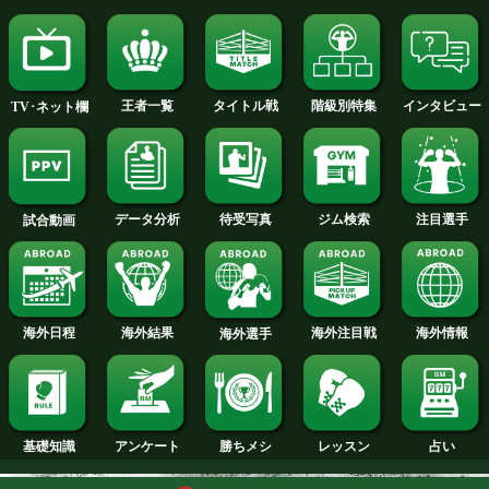
続きを読む
藤原茜スゴ得動画
試合日程
試合結果
新人王
ランキング
階級別特集
王者一覧
タイトル戦
TV･ネット欄