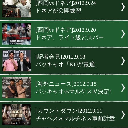
▶
新着
KO KiNG
ダイエット
女子情報
rscproduct
[西岡vsドネア]2012.9.24
ドネアが公開練習
[西岡vsドネア]2012.9.20
ドネア、ライト級とスパー
[記者会見]2012.9.18
パッキャオ「KOが最適」
[海外ニュース]2012.9.15