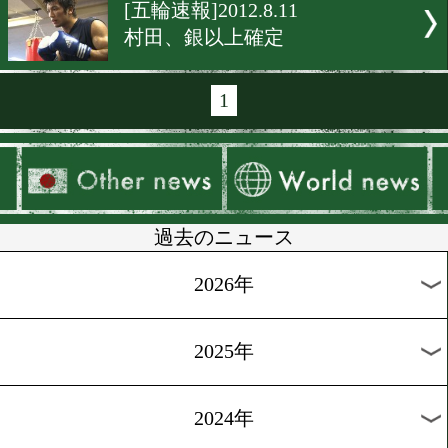
[海外ニュース]2012.8.14
西岡vsドネアのチケット
[ロンドン五輪]2012.8.13
金メダルは7カ国に分散
[五輪速報]2012.8.12
村田、金メダル獲得!
[ロンドン五輪]2012.8.11
村田の決勝戦を生中継