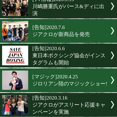
▶
新着
KO KiNG
ダイエット
女子情報
rscproduct
[TV情報]2020.9.19
川嶋勝重氏がバース&ディ
演
[告知]2020.7.6
ジアクロが新商品を発売
[告知]2020.6.6
東日本ボクシング協会がイ
タグラムも開始
[マジック]2020.4.25