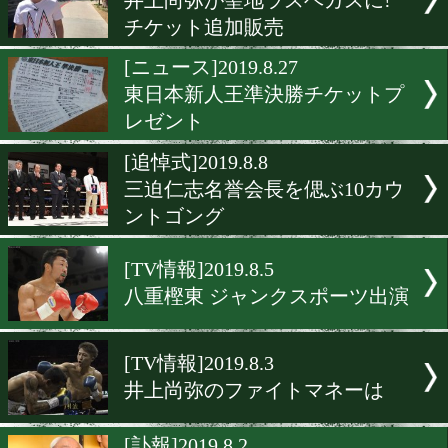
東日本新人王決勝戦チケッ
レゼント
[ニュース]2019.9.24
ダイヤモンドグローブチケ
プレゼント
[TV情報]2019.9.13
井上尚弥がさんまのまんま
場
[TV情報]2019.9.6
井上尚弥が聖地ラスベガス
チケット追加販売