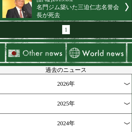
[ニュース]2019.8.27
東日本新人王準決勝チケッ
レゼント
[追悼式]2019.8.8
三迫仁志名誉会長を偲ぶ10
ントゴング
[TV情報]2019.8.5
八重樫東 ジャンクスポーツ
[TV情報]2019.8.3
井上尚弥のファイトマネー