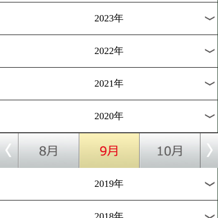
[訃報]2019.8.2
名門ジム築いた三迫仁志名
長が死去
1
過去のニュース
2026年
2025年