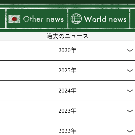
▶
新着
KO KiNG
ダイエット
女子情報
rscproduct
過去のニュース
2026年
2025年