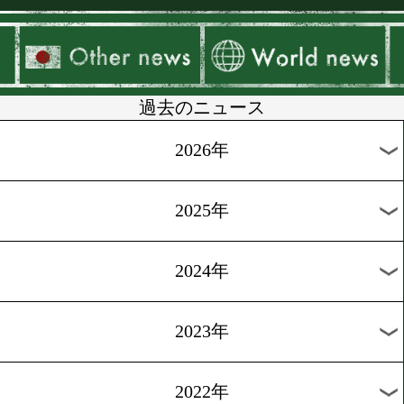
▶
新着
KO KiNG
ダイエット
女子情報
rscproduct
過去のニュース
2026年
2025年