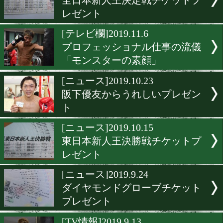
関西へ行ったらこの店に行
し!
[告知]2020.3.5
小原佳太が東京ネットラジ
出演
[ニュース]2019.11.30
11.30日台戦が無料配信中!
[プレゼント]2019.11.22
全日本新人王決定戦チケッ
レゼント