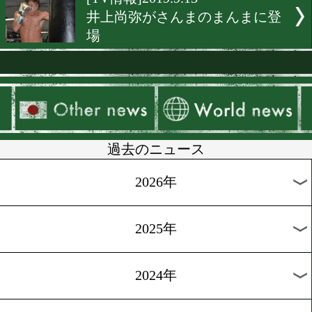
[テレビ欄]2019.11.6
プロフェッショナル仕事の
「モンスターの素顔」
[ニュース]2019.10.23
阪下優友からうれしいプレ
ト
[ニュース]2019.10.15
東日本新人王決勝戦チケッ
レゼント
[ニュース]2019.9.24
ダイヤモンドグローブチケ
プレゼント