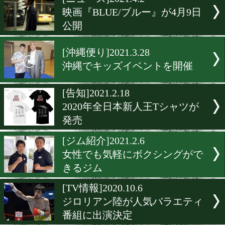
▶
新着
KO KiNG
ダイエット
女子情報
rscproduct
[ニュース]2021.4.2
映画『BLUE/ブルー』が4月
公開
[沖縄便り]2021.3.28
沖縄でキッズイベントを開
[告知]2021.2.18
2020年全日本新人王Tシャ
発売
[ジム紹介]2021.2.6