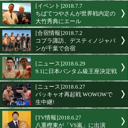
ワールドスポーツジムがリ
ーアル!
[TV情報]2018.7.10
山中慎介氏がジャンクSPOR
に登場!
[イベント]2018.7.7
ちばてつやさんが世界戦内
大竹秀典にエール
[合宿情報]2018.7.2
コブラ諏訪、デスティノジ
ンが千葉で合宿