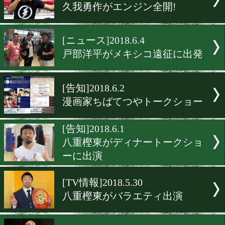
[立ち話]2018.6.18
荒川仁人「まだまだ甘い」
[ニュース]2018.6.11
袴田さん再審開始認められ
[ニュース]2018.6.6
和氣慎吾がフィリピン合宿
[非公開練習]2018.6.4
久我勇作がエンジン全開!