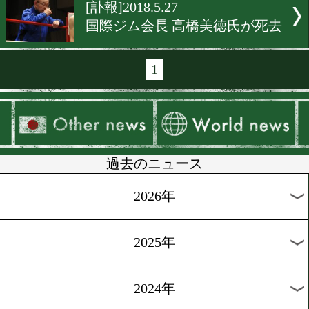
[ニュース]2018.6.4
戸部洋平がメキシコ遠征に
[告知]2018.6.2
漫画家ちばてつやトークシ
[告知]2018.6.1
八重樫東がディナートーク
ーに出演
[TV情報]2018.5.30
八重樫東がバラエティ出演