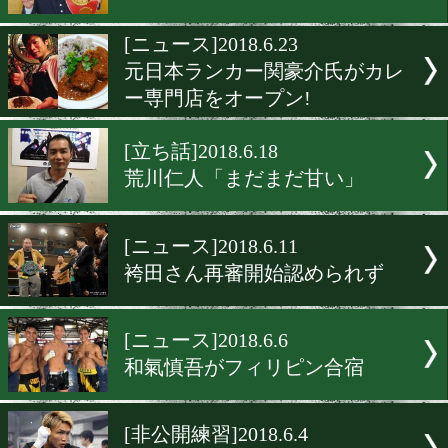
[ニュース]2018.6.29
9.1に日本バンタム級王座
[ニュース]2018.6.27
パッキャオ再起戦 WOWO
生中継!
[TV情報]2018.6.27
八重樫東が「VS嵐」に出演
[ニュース]2018.6.23
元日本ランカー関豪介氏が
ー専門店をオープン!