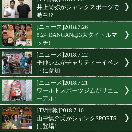
▶
新着
KO KiNG
ダイエット
女子情報
rscproduct
[TV情報]2018.7.28
井上尚弥がジャンクスポー
激白!?
[ニュース]2018.7.26
8.24 DANGANは3大タイト
ッチ!
[ニュース]2018.7.22
平仲ジムがチャリティーイ
トに参加
[ニュース]2018.7.21