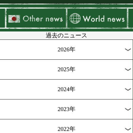
▶
新着
KO KiNG
ダイエット
女子情報
rscproduct
過去のニュース
2026年
2025年