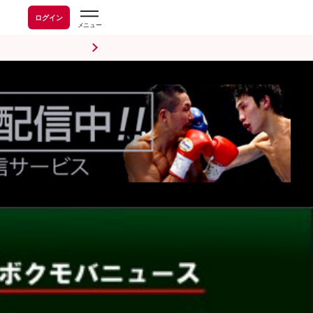
ログイン
前日計量・調印式
試合後会見
海外情報
五輪情報