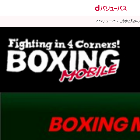
dバリューパスご契約済み
試合日程
試合結果
ランキング
練習動画
2008年8月のニュース
▶
新着
KO KiNG
ダイエット
女子情報
rscproducts