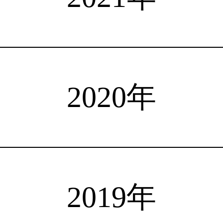
注目選手
海外情報
占い