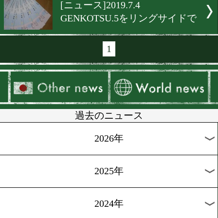
[TV情報]2019.8.3
井上尚弥のファイトマネー
[訃報]2019.8.2
名門ジム築いた三迫仁志名
長が死去
[訃報]2019.7.28
勝又行雄氏が死去
[ニュース]2019.7.22
井上尚弥&八重樫東がVS嵐
戦