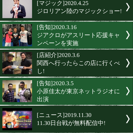
▶
新着
KO KiNG
ダイエット
女子情報
rscproduct
[マジック]2020.4.25
ジロリアン陸のマジックシ
[告知]2020.3.16
ジアクロがアスリート応援
ンペーンを実施
[店紹介]2020.3.6
関西へ行ったらこの店に行
し!
[告知]2020.3.5