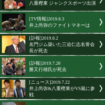
井上尚弥が聖地ラスベガス
チケット追加販売
[ニュース]2019.8.27
東日本新人王準決勝チケッ
レゼント
[追悼式]2019.8.8
三迫仁志名誉会長を偲ぶ10
ントゴング
[TV情報]2019.8.5
八重樫東 ジャンクスポーツ