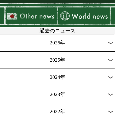
▶
新着
KO KiNG
ダイエット
女子情報
rscproduct
過去のニュース
2026年
2025年