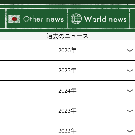
▶
新着
KO KiNG
ダイエット
女子情報
rscproduct
過去のニュース
2026年
2025年