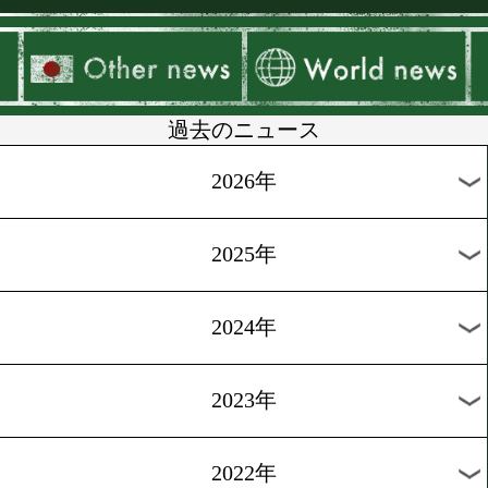
▶
新着
KO KiNG
ダイエット
女子情報
rscproduct
過去のニュース
2026年
2025年