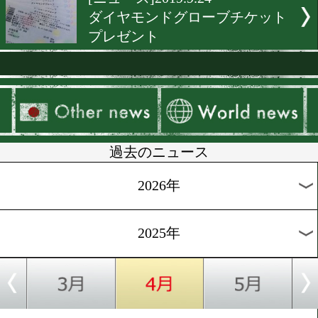
[プレゼント]2019.11.22
全日本新人王決定戦チケッ
レゼント
[テレビ欄]2019.11.6
プロフェッショナル仕事の
「モンスターの素顔」
[ニュース]2019.10.23
阪下優友からうれしいプレ
ト
[ニュース]2019.10.15
東日本新人王決勝戦チケッ
レゼント