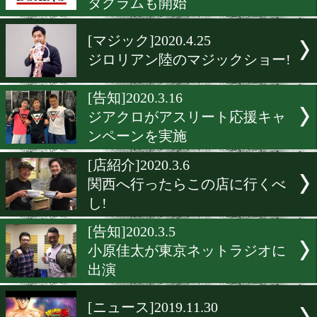
川嶋勝重氏がバース&ディ
演
[告知]2020.7.6
ジアクロが新商品を発売
[告知]2020.6.6
東日本ボクシング協会がイ
タグラムも開始
[マジック]2020.4.25
ジロリアン陸のマジックシ
[告知]2020.3.16