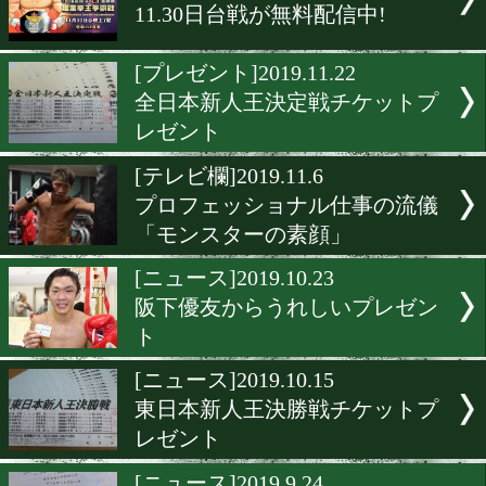
ジアクロがアスリート応援
ンペーンを実施
[店紹介]2020.3.6
関西へ行ったらこの店に行
し!
[告知]2020.3.5
小原佳太が東京ネットラジ
出演
[ニュース]2019.11.30
11.30日台戦が無料配信中!