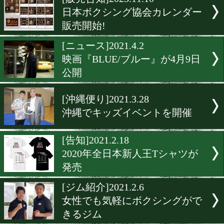
▶
新着
KO KiNG
ダイエット
女子情報
rscproduct
[販売告知]2023.11.10
日本ボクシング協会カレン
販売開始!
[ニュース]2021.4.2
映画『BLUE/ブルー』が4月
公開
[沖縄便り]2021.3.28
沖縄でキッズイベントを開
[告知]2021.2.18