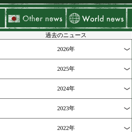
▶
新着
KO KiNG
ダイエット
女子情報
rscproduct
過去のニュース
2026年
2025年